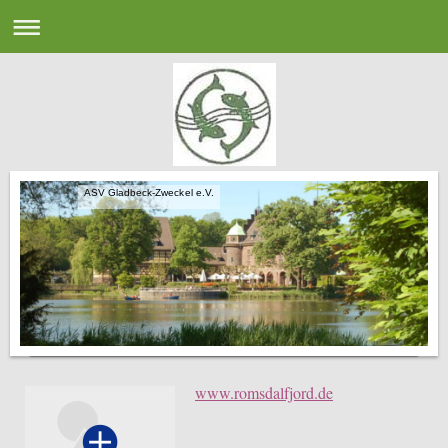
ASV Gladbeck-Zweckel e.V.
www.romsdalfjord.de